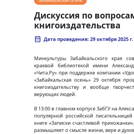
Забайкальская осень
Дискуссия по вопроса
книгоиздательства
calendar_month
Дата проведения: 29 октября 2025 г. 
Минкультуры Забайкальского края со
краевой библиотекой имени Александ
«Чита.Ру» при поддержке компании «Удо
«Забайкальская осень» 29 октября про
книгоиздательству и вообще творчес
верующих людей.
В 13:00 в главном корпусе ЗабГУ на Алекс
популярной российской писательницей 
книге «Записки счастливой прихожанки».
размышляет о смысле жизни, вере и духо