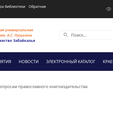
ра библиотеки
Обратная
visibility
ая универсальная
search
им. А.С. Пушкина
жество Забайкалья
ЯТИЯ
НОВОСТИ
ЭЛЕКТРОННЫЙ КАТАЛОГ
КРА
вопросам православного книгоиздательства