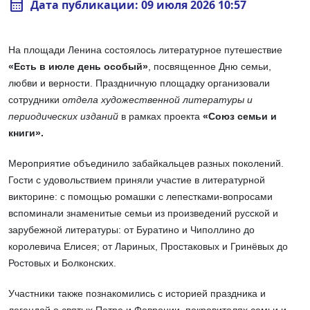
calendar_month
Дата публикации: 09 июля 2026 10:57
На площади Ленина состоялось литературное путешествие
«Есть в июле день особый»
, посвященное Дню семьи,
любви и верности. Праздничную площадку организовали
сотрудники
отдела художественной литературы и
периодических изданий
в рамках проекта
«Союз семьи и
книги».
Мероприятие объединило забайкальцев разных поколений.
Гости с удовольствием приняли участие в литературной
викторине: с помощью ромашки с лепестками-вопросами
вспоминали знаменитые семьи из произведений русской и
зарубежной литературы: от Буратино и Чиполлино до
королевича Елисея; от Лариных, Простаковых и Гринёвых до
Ростовых и Болконских.
Участники также познакомились с историей праздника и
легендой о святых Петре и Февронии, покровителях семьи и