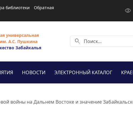
ра библиотеки
Обратная
visibility
ая универсальная
search
им. А.С. Пушкина
жество Забайкалья
ЯТИЯ
НОВОСТИ
ЭЛЕКТРОННЫЙ КАТАЛОГ
КРА
вой войны на Дальнем Востоке и значение Забайкальск