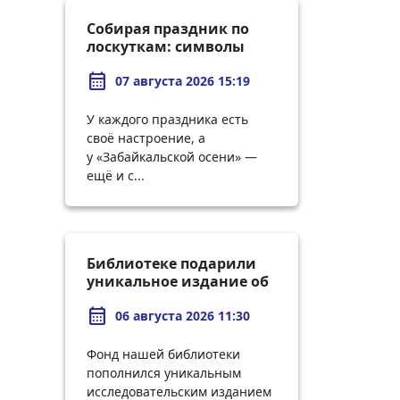
Собирая праздник по
лоскуткам: символы
«Забайкальской осени
calendar_month
— 2026»
07 августа 2026 15:19
У каждого праздника есть
своё настроение, а
у «Забайкальской осени» —
ещё и с...
Библиотеке подарили
уникальное издание об
истории городов
calendar_month
Забайкалья
06 августа 2026 11:30
Фонд нашей библиотеки
пополнился уникальным
исследовательским изданием