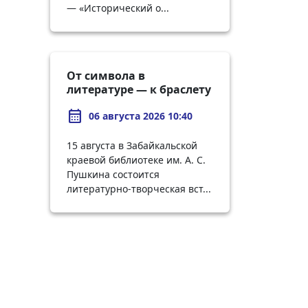
— «Исторический о...
От символа в
литературе — к браслету
в руках: творческий
calendar_month
вечер по Куприну
06 августа 2026 10:40
15 августа в Забайкальской
краевой библиотеке им. А. С.
Пушкина состоится
литературно-творческая вст...