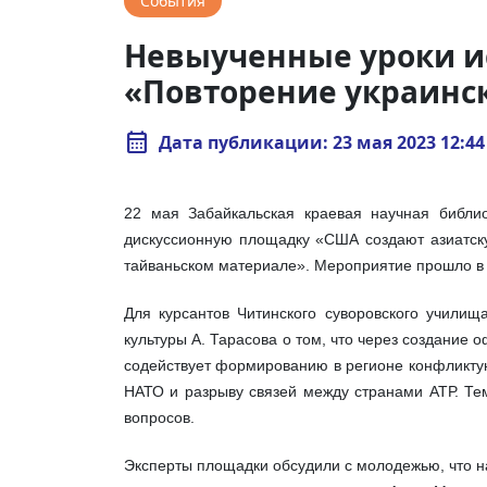
События
Невыученные уроки ис
«Повторение украинск
calendar_month
Дата публикации: 23 мая 2023 12:44
22 мая Забайкальская краевая научная библио
дискуссионную площадку «США создают азиатску
тайваньском материале». Мероприятие прошло в 
Для курсантов Читинского суворовского училищ
культуры А. Тарасова о том, что через создание 
содействует формированию в регионе конфликтую
НАТО и разрыву связей между странами АТР. Те
вопросов.
Эксперты площадки обсудили с молодежью, что н