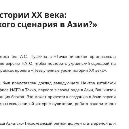
тории XX века:
ого сценария в Азии?»
тека им. А.С. Пушкина в «Точке кипения» организовала
ю версию НАТО, чтобы повторить украинский сценарий на
рамках проекта «Невыученные уроки истории XX века».
а был представлен доклад заведующего Центра китайской
офиса НАТО в Токио, первого в своем роде в Азии, Вашингтон
щих блоков. Это может привести к созданию в Азии версии
ма вызвала живой интерес аудитории, ребята задали много
аш Азиатско-Тихоокеанский регион должен стать ареной для