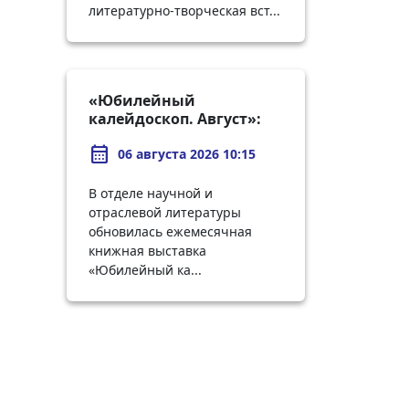
литературно-творческая вст...
«Юбилейный
калейдоскоп. Август»:
выставка о великих
calendar_month
ученых и
06 августа 2026 10:15
первооткрывателях
В отделе научной и
отраслевой литературы
обновилась ежемесячная
книжная выставка
«Юбилейный ка...