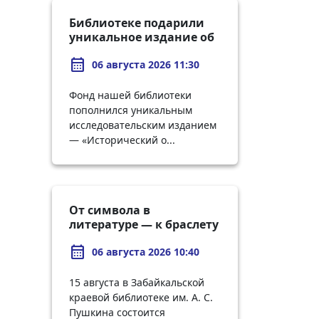
Библиотеке подарили
уникальное издание об
истории городов
calendar_month
Забайкалья
06 августа 2026 11:30
Фонд нашей библиотеки
пополнился уникальным
исследовательским изданием
— «Исторический о...
От символа в
литературе — к браслету
в руках: творческий
calendar_month
вечер по Куприну
06 августа 2026 10:40
15 августа в Забайкальской
краевой библиотеке им. А. С.
Пушкина состоится