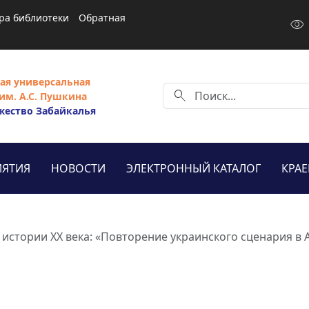
ра библиотеки
Обратная
visibility
ая универсальная
search
им. А.С. Пушкина
жество Забайкалья
ЯТИЯ
НОВОСТИ
ЭЛЕКТРОННЫЙ КАТАЛОГ
КРА
истории XX века: «Повторение украинского сценария в 