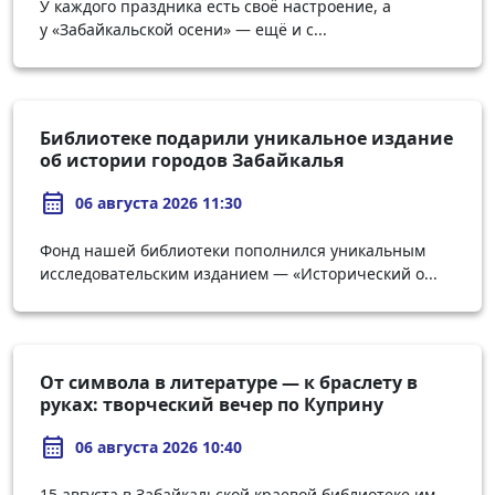
У каждого праздника есть своё настроение, а
у «Забайкальской осени» — ещё и с...
Библиотеке подарили уникальное издание
об истории городов Забайкалья
calendar_month
06 августа 2026 11:30
Фонд нашей библиотеки пополнился уникальным
исследовательским изданием — «Исторический о...
От символа в литературе — к браслету в
руках: творческий вечер по Куприну
calendar_month
06 августа 2026 10:40
15 августа в Забайкальской краевой библиотеке им.