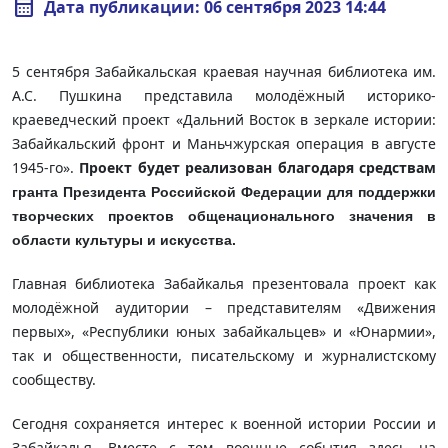
calendar_month
Дата публикации: 06 сентября 2023 14:44
5 сентября Забайкальская краевая научная библиотека им.
А.С. Пушкина представила молодёжный историко-
краеведческий проект «Дальний Восток в зеркале истории:
Забайкальский фронт и Маньчжурская операция в августе
1945-го».
Проект будет реализован благодаря средствам
гранта Президента Российской Федерации для поддержки
творческих проектов общенационального значения в
области культуры и искусства.
Главная библиотека Забайкалья презентовала проект как
молодёжной аудитории – представителям «Движения
первых», «Республики юных забайкальцев» и «Юнармии»,
так и общественности, писательскому и журналистскому
сообществу.
Сегодня сохраняется интерес к военной истории России и
Забайкалья. Вместе с тем военные события здесь на