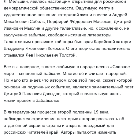
Л. Мельшин, явилась настоящим открытием для российской
демократической общественности. Ощутимую лепту в
художественное познание каторжной жизни внесли и Андрей
Михайлович Соболь, Порфирий Фёдорович Масюков, Дмитрий
Иванович Мыслин и другие талантливые, но, к сожалению, не
заслуженно забытые, свободомыслящие литераторы.
Талантливым прозаиком той поры был врач Карийской каторги
Владимир Яковлевич Кокосов. О его творчестве положительно
отзывался Лев Николаевич Толстой.
Все вы, наверное, знаете любимую в народе песню «Славное
море – священный Байкал». Многие её и считают народной.
Но мало кто знает, что автором слов этой песни, сюжет которой
основан на подлинных событиях, является замечательный поэт
Дмитрий Павлович Давыдов, который значительную часть
жизни провёл в Забайкалье.
В литературном процессе второй половины 19 века
наблюдается стремление некоторых авторов рассказать об
отдалённой окраине страны и открыть неведомый для
российских читателей край. Авторы пытаются изменить