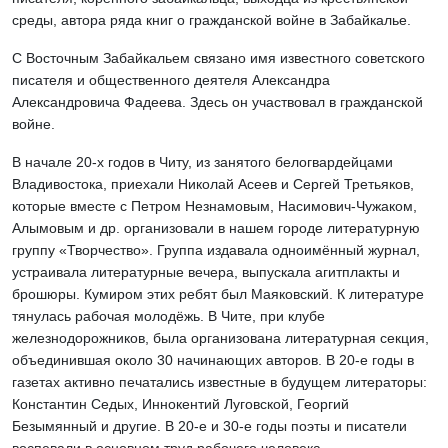
среды, автора ряда книг о гражданской войне в Забайкалье.
С Восточным Забайкальем связано имя известного советского
писателя и общественного деятеля Александра
Александровича Фадеева. Здесь он участвовал в гражданской
войне.
В начале 20-х годов в Читу, из занятого белогвардейцами
Владивостока, приехали Николай Асеев и Сергей Третьяков,
которые вместе с Петром Незнамовым, Насимович-Чужаком,
Алымовым и др. организовали в нашем городе литературную
группу «Творчество». Группа издавала одноимённый журнал,
устраивала литературные вечера, выпускала агитплакты и
брошюры. Кумиром этих ребят был Маяковский. К литературе
тянулась рабочая молодёжь. В Чите, при клубе
железнодорожников, была организована литературная секция,
объединившая около 30 начинающих авторов. В 20-е годы в
газетах активно печатались известные в будущем литераторы:
Константин Седых, Иннокентий Луговской, Георгий
Безымянный и другие. В 20-е и 30-е годы поэты и писатели