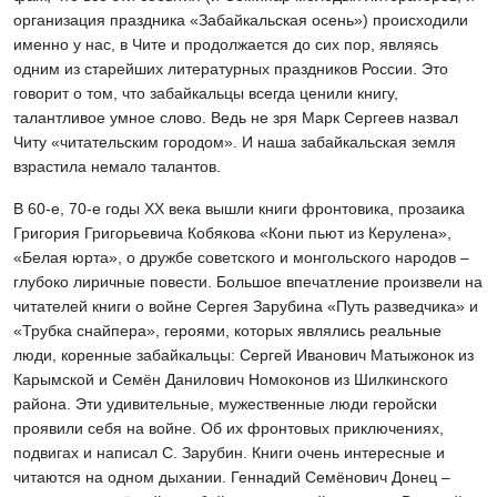
организация праздника «Забайкальская осень») происходили
именно у нас, в Чите и продолжается до сих пор, являясь
одним из старейших литературных праздников России. Это
говорит о том, что забайкальцы всегда ценили книгу,
талантливое умное слово. Ведь не зря Марк Сергеев назвал
Читу «читательским городом». И наша забайкальская земля
взрастила немало талантов.
В 60-е, 70-е годы ХХ века вышли книги фронтовика, прозаика
Григория Григорьевича Кобякова «Кони пьют из Керулена»,
«Белая юрта», о дружбе советского и монгольского народов –
глубоко лиричные повести. Большое впечатление произвели на
читателей книги о войне Сергея Зарубина «Путь разведчика» и
«Трубка снайпера», героями, которых являлись реальные
люди, коренные забайкальцы: Сергей Иванович Матыжонок из
Карымской и Семён Данилович Номоконов из Шилкинского
района. Эти удивительные, мужественные люди геройски
проявили себя на войне. Об их фронтовых приключениях,
подвигах и написал С. Зарубин. Книги очень интересные и
читаются на одном дыхании. Геннадий Семёнович Донец –