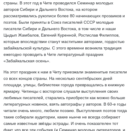
страны. В этот год в Чите проводился Семинар молодых
авторов Сибири и Дальнего Востока, на котором
рассматривались рукописи более 80 начинающих прозаиков и
поэтов. Были приняты в Союз писателей СССР молодые
писатели Сибири и Дальнего Востока, в том числе и наши
Цыдып Жамбалов, Евгений Куренной, Ростислав Филиппов,
которые впоследствии станут маститыми авторами, гордостью
забайкальской культуры. С этого времени возникла традиция
ежегодно проводить в Чите литературный праздник
«Забайкальская осень».
На этот праздник к нам в Читу приезжали знаменитые писатели
со всех концов страны. На несколько сентябрьских дней
площади, улицы, библиотеки города превращались в книжную
ярмарку. Читинцы с восторгом слушали выступления своих
любимых писателей, старались приобрести как можно больше
литературных новинок, взять автографы у авторов. В 60-е годы
читали очень много, любили поэзию. Выступления поэтов тогда
такие собирали аудитории, какие нынче не всегда собирают
самые известные звёзды эстрады. И очень показателен тот
факт, что все эти события (и Семинар молодых литераторов, и