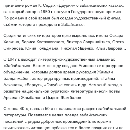
признание роман К. Седых «Даурия» о забайкальских казаках,
за который автор в 1950 г. получил Государственную премию.
По роману в своё время был создан художественный фильм,
съёмки которого проходили в Забайкалье.
Среди читинских литераторов ярко выделялись имена Оскара
Хавкина, Бориса Костюковского, Виктора Лавринайтиса, Олега
Смирнова, Юния Гольдмана, Николая Ященко, Ильи Лаврова…
С 1947 г. выходит литературно-художественный альманах
«Забайкалье». В этом же году создано Агинское литературное
объединение, которым долгое время руководил Жамьян
Балданжабон, автор ряда крупных произведений: «Тайны
Алханая», «Беркут», «Голубые сопки» и др. Немалый вклад в
развитие национальной бурятской литературы внесли поэты
Арсалан Жамбалон и Цыдып Жамбалов.
С конца 40-х, начала 50-х гг. начинается расцвет забайкальской
литературы. Появляется целая плеяда забайкальских
писателей с рядом добротных произведений, которыми
зачитывалась читающая публика тех и более поздних лет и не