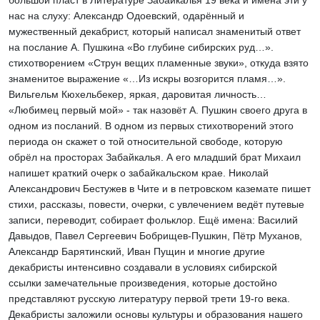
большой пласт в Литературе Забайкалья 19 века и имена эти у
нас на слуху: Александр Одоевский, одарённый и
мужественный декабрист, который написал знаменитый ответ
на послание А. Пушкина «Во глубине сибирских руд…».
стихотворением «Струн вещих пламенные звуки», откуда взято
знаменитое выражение «…Из искры возгорится пламя…».
Вильгельм Кюхельбекер, яркая, даровитая личность…
«Любимец первый мой» - так назовёт А. Пушкин своего друга в
одном из посланий. В одном из первых стихотворений этого
периода он скажет о той относительной свободе, которую
обрёл на просторах Забайкалья. А его младший брат Михаил
напишет краткий очерк о забайкальском крае. Николай
Александрович Бестужев в Чите и в петровском каземате пишет
стихи, рассказы, повести, очерки, с увлечением ведёт путевые
записи, переводит, собирает фольклор. Ещё имена: Василий
Давыдов, Павел Сергеевич Бобрищев-Пушкин, Пётр Муханов,
Александр Барятинский, Иван Пущин и многие другие
декабристы интенсивно создавали в условиях сибирской
ссылки замечательные произведения, которые достойно
представляют русскую литературу первой трети 19-го века.
Декабристы заложили основы культуры и образования нашего