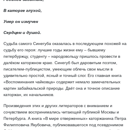
В каторге глухой,
Умер он измучен
Сердцем и душой.
Судьба самого Синегуба оказалась в последующем похожей на
судьбу его героя: лучшие годы жизни ему – бывшему
петербуржцу, студенту – народовольцу пришлось провести в
далёком каторжном краю. Синегуб был даровитым поэтом,
писателем-публицистом, умеющим облечь свои мысли в
удивительно простой, ясный и точный слог. Его главная книга
«Воспоминания чайковца» содержит немало замечательных
картин забайкальской природы. Даёт она и точное описание
каторжан, их начальников.
Произведения этих и других литераторов с вниманием и
сочувствием воспринимались читающей публикой Москвы и
Петербурга. А книга «В мире отверженных» каторжанина Петра
Филипповича Якубовича, публиковавшегося под псевдонимом