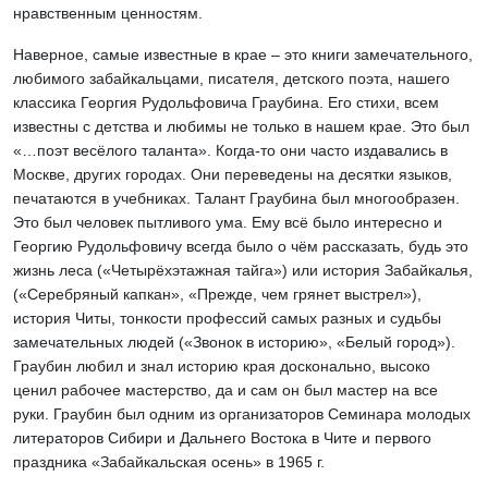
нравственным ценностям.
Наверное, самые известные в крае – это книги замечательного,
любимого забайкальцами, писателя, детского поэта, нашего
классика Георгия Рудольфовича Граубина. Его стихи, всем
известны с детства и любимы не только в нашем крае. Это был
«…поэт весёлого таланта». Когда-то они часто издавались в
Москве, других городах. Они переведены на десятки языков,
печатаются в учебниках. Талант Граубина был многообразен.
Это был человек пытливого ума. Ему всё было интересно и
Георгию Рудольфовичу всегда было о чём рассказать, будь это
жизнь леса («Четырёхэтажная тайга») или история Забайкалья,
(«Серебряный капкан», «Прежде, чем грянет выстрел»),
история Читы, тонкости профессий самых разных и судьбы
замечательных людей («Звонок в историю», «Белый город»).
Граубин любил и знал историю края досконально, высоко
ценил рабочее мастерство, да и сам он был мастер на все
руки. Граубин был одним из организаторов Семинара молодых
литераторов Сибири и Дальнего Востока в Чите и первого
праздника «Забайкальская осень» в 1965 г.