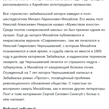
рассказывалось о Карийских золоторудных промыслах.
Все «прелести» забайкальской каторги изведал и поэт-
шестидесятник Михаил Ларионович Михайлов. Его жизнь поэт
Николай Алексеевич Некрасов назвал «Мужеством юности».
Среди поэтов «некрасовской школы» он был признан одним из
лучших. Ещё до каторги Михайлов публиковался в
некрасовском журнале «Современник», там же печатался и
Николай Гаврилович Чернышевский, с которым Михайлов
познакомился в своё время, и судьба свела их вместе в 1865
году в далёком каторжном Забайкалье, в кадаинском тюремном
лазарете, где Чернышевский лечился от страшного недуга –
туберкулеза, а Михайлов от изнуряющей болезни почек.
Осужденный на 7 лет каторги Чернышевский написал в
Забайкалье роман «Пролог», посвящённый проблеме
революционного обновления общества. С горестью он
воспринял смерть Михайлова, как и многие другие литераторы.
Поэт и тоже каторжанин Сергей Силович Синегуб с болью о
нём напишет:
Родиной забытый,