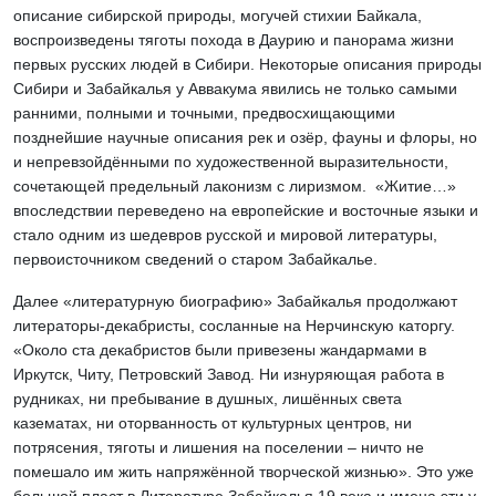
описание сибирской природы, могучей стихии Байкала,
воспроизведены тяготы похода в Даурию и панорама жизни
первых русских людей в Сибири. Некоторые описания природы
Сибири и Забайкалья у Аввакума явились не только самыми
ранними, полными и точными, предвосхищающими
позднейшие научные описания рек и озёр, фауны и флоры, но
и непревзойдёнными по художественной выразительности,
сочетающей предельный лаконизм с лиризмом. «Житие…»
впоследствии переведено на европейские и восточные языки и
стало одним из шедевров русской и мировой литературы,
первоисточником сведений о старом Забайкалье.
Далее «литературную биографию» Забайкалья продолжают
литераторы-декабристы, сосланные на Нерчинскую каторгу.
«Около ста декабристов были привезены жандармами в
Иркутск, Читу, Петровский Завод. Ни изнуряющая работа в
рудниках, ни пребывание в душных, лишённых света
казематах, ни оторванность от культурных центров, ни
потрясения, тяготы и лишения на поселении – ничто не
помешало им жить напряжённой творческой жизнью». Это уже