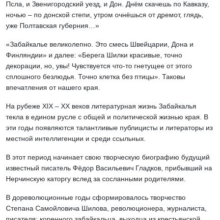
Псла, и Звенигородский уезд, и Дон. Днём скачешь по Кавказу,
ночью – по донской степи, утром очнёшься от дремот, глядь,
уже Полтавская губерния…»
«Забайкалье великолепно. Это смесь Швейцарии, Дона и
Финляндии» и далее: «Берега Шилки красивые, точно
декорации, но, увы! Чувствуется что-то гнетущее от этого
сплошного безлюдья. Точно клетка без птицы». Таковы
впечатления от нашего края.
На рубеже ХIХ – ХХ веков литературная жизнь Забайкалья
текла в едином русле с общей и политической жизнью края. В
эти годы появляются талантливые публицисты и литераторы из
местной интеллигенции и среди ссыльных.
В этот период начинает свою творческую биографию будущий
известный писатель Фёдор Васильевич Гладков, прибывший на
Нерчинскую каторгу вслед за сосланными родителями.
В дореволюционные годы сформировалось творчество
Степана Самойловича Шилова, революционера, журналиста,
писателя; коренного забайкальца, выходца из крестьянской