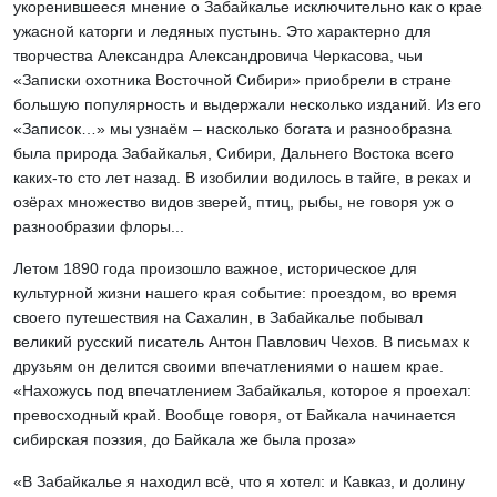
укоренившееся мнение о Забайкалье исключительно как о крае
ужасной каторги и ледяных пустынь. Это характерно для
творчества Александра Александровича Черкасова, чьи
«Записки охотника Восточной Сибири» приобрели в стране
большую популярность и выдержали несколько изданий. Из его
«Записок…» мы узнаём – насколько богата и разнообразна
была природа Забайкалья, Сибири, Дальнего Востока всего
каких-то сто лет назад. В изобилии водилось в тайге, в реках и
озёрах множество видов зверей, птиц, рыбы, не говоря уж о
разнообразии флоры...
Летом 1890 года произошло важное, историческое для
культурной жизни нашего края событие: проездом, во время
своего путешествия на Сахалин, в Забайкалье побывал
великий русский писатель Антон Павлович Чехов. В письмах к
друзьям он делится своими впечатлениями о нашем крае.
«Нахожусь под впечатлением Забайкалья, которое я проехал:
превосходный край. Вообще говоря, от Байкала начинается
сибирская поэзия, до Байкала же была проза»
«В Забайкалье я находил всё, что я хотел: и Кавказ, и долину