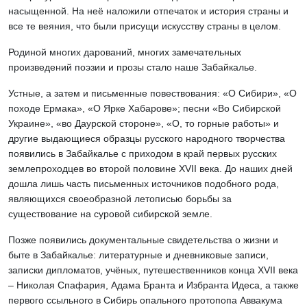
насыщенной. На неё наложили отпечаток и история страны и
все те веяния, что были присущи искусству страны в целом.
Родиной многих дарований, многих замечательных
произведений поэзии и прозы стало наше Забайкалье.
Устные, а затем и письменные повествования: «О Сибири», «О
походе Ермака», «О Ярке Хабарове»; песни «Во Сибирской
Украине», «во Даурской стороне», «О, то горные работы» и
другие выдающиеся образцы русского народного творчества
появились в Забайкалье с приходом в край первых русских
землепроходцев во второй половине ХVII века. До наших дней
дошла лишь часть письменных источников подобного рода,
являющихся своеобразной летописью борьбы за
существование на суровой сибирской земле.
Позже появились документальные свидетельства о жизни и
быте в Забайкалье: литературные и дневниковые записи,
записки дипломатов, учёных, путешественников конца ХVII века
– Николая Спафария, Адама Бранта и Избранта Идеса, а также
первого ссыльного в Сибирь опального протопопа Аввакума