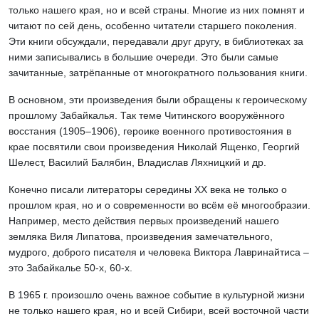
только нашего края, но и всей страны. Многие из них помнят и
читают по сей день, особенно читатели старшего поколения.
Эти книги обсуждали, передавали друг другу, в библиотеках за
ними записывались в большие очереди. Это были самые
зачитанные, затрёпанные от многократного пользования книги.
В основном, эти произведения были обращены к героическому
прошлому Забайкалья. Так теме Читинского вооружённого
восстания (1905–1906), героике военного противостояния в
крае посвятили свои произведения Николай Ященко, Георгий
Шелест, Василий Балябин, Владислав Ляхницкий и др.
Конечно писали литераторы середины ХХ века не только о
прошлом края, но и о современности во всём её многообразии.
Например, место действия первых произведений нашего
земляка Виля Липатова, произведения замечательного,
мудрого, доброго писателя и человека Виктора Лавринайтиса –
это Забайкалье 50-х, 60-х.
В 1965 г. произошло очень важное событие в культурной жизни
не только нашего края, но и всей Сибири, всей восточной части