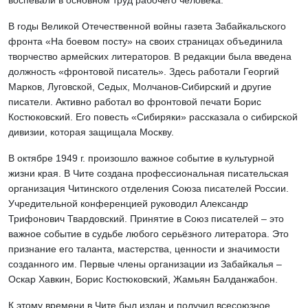
воспевали в основном труд рабочего человека.
В годы Великой Отечественной войны газета Забайкальского
фронта «На боевом посту» на своих страницах объединила
творчество армейских литераторов. В редакции была введена
должность «фронтовой писатель». Здесь работали Георгий
Марков, Луговской, Седых, Молчанов-Сибирский и другие
писатели. Активно работал во фронтовой печати Борис
Костюковский. Его повесть «Сибиряки» рассказала о сибирской
дивизии, которая защищала Москву.
В октябре 1949 г. произошло важное событие в культурной
жизни края. В Чите создана профессиональная писательская
организация Читинского отделения Союза писателей России.
Учредительной конференцией руководил Александр
Трифонович Твардовский. Принятие в Союз писателей – это
важное событие в судьбе любого серьёзного литератора. Это
признание его таланта, мастерства, ценности и значимости
созданного им. Первые члены организации из Забайкалья –
Оскар Хавкин, Борис Костюковский, Жамьян Балданжабон.
К этому времени в Чите был издан и получил всесоюзное