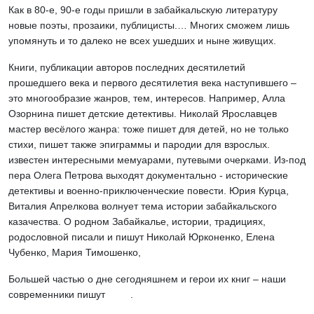
Как в 80-е, 90-е годы пришли в забайкальскую литературу
новые поэты, прозаики, публицисты.… Многих сможем лишь
упомянуть и то далеко не всех ушедших и ныне живущих.
Книги, публикации авторов последних десятилетий
прошедшего века и первого десятилетия века наступившего –
это многообразие жанров, тем, интересов. Например, Алла
Озорнина пишет детские детективы. Николай Ярославцев
мастер весёлого жанра: тоже пишет для детей, но не только
стихи, пишет также эпиграммы и пародии для взрослых.
известен интересными мемуарами, путевыми очерками. Из-под
пера Олега Петрова выходят документально - исторические
детективы и военно-приключенческие повести. Юрия Курца,
Виталия Апрелкова волнует тема истории забайкальского
казачества. О родном Забайкалье, истории, традициях,
родословной писали и пишут Николай Юрконенко, Елена
Чубенко, Мария Тимошенко,
Большей частью о дне сегодняшнем и герои их книг – наши
современники пишут .