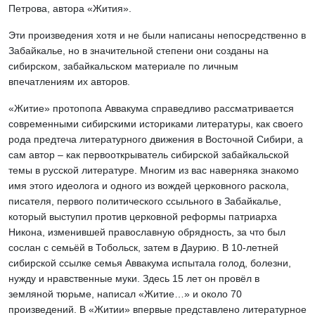
Петрова, автора «Жития».
Эти произведения хотя и не были написаны непосредственно в
Забайкалье, но в значительной степени они созданы на
сибирском, забайкальском материале по личным
впечатлениям их авторов.
«Житие» протопопа Аввакума справедливо рассматривается
современными сибирскими историками литературы, как своего
рода предтеча литературного движения в Восточной Сибири, а
сам автор – как первооткрыватель сибирской забайкальской
темы в русской литературе. Многим из вас наверняка знакомо
имя этого идеолога и одного из вождей церковного раскола,
писателя, первого политического ссыльного в Забайкалье,
который выступил против церковной реформы патриарха
Никона, изменившей православную обрядность, за что был
сослан с семьёй в Тобольск, затем в Даурию. В 10-летней
сибирской ссылке семья Аввакума испытала голод, болезни,
нужду и нравственные муки. Здесь 15 лет он провёл в
земляной тюрьме, написал «Житие…» и около 70
произведений. В «Житии» впервые представлено литературное