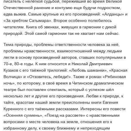
писатель с нелёгкой судьбой, переживший во время Великой
Отечественной ранение и контузию еще будучи подростком,
едва выжив. Самые крупные из его произведений: «Алданцы» и
«За хребтом Сатымара». Второе особенно полюбилось
читателям. Книга об эвенках, живущих в гармонии с дикой
природой. Этой самой гармонии так не хватает нам сейчас.
Тема природы, проблемы ответственности человека за неё,
проблемы нравственности, взаимоотношений между людьми
легли в основу произведений авторов, ставших популярными в
70-е, 80-е годы. К ним относится и Николай Дмитриевич
Кузаков с его таёжной трилогией: «Любовь шаманки», «Красная
Волчица» и «Отзовитесь, лебеди!». Также и роман «Рябиновая
ночь», по которому, в своё время в Читинском драматическом
театре был поставлен спектакль, который с успехом шёл
несколько лет и другие его произведения. Любви к природе, к
тайге, красотам нашей земли преисполнены книги Евгения
Куренного с его таёжными рассказами. Интересны его повести
«Осенняя сухмень», «Поезд на рассвете» с нравственными
вопросами о месте человека на земле, отношения его к
избранному делу, к своему ближнему и непреходящим