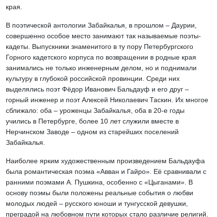
края.
В поэтической антологии Забайкалья, в прошлом – Даурии,
совершенно особое место занимают так называемые поэты-
кадеты. Выпускники знаменитого в ту пору Петербургского
Горного кадетского корпуса по возвращении в родные края
занимались не только инженерным делом, но и поднимали
культуру в глубокой российской провинции. Среди них
выделялись поэт Фёдор Иванович Бальдауф и его друг –
горный инженер и поэт Алексей Николаевич Таскин. Их многое
сближало: оба – уроженцы Забайкалья, оба в 20-е годы
учились в Петербурге, более 10 лет служили вместе в
Нерчинском Заводе – одном из старейших поселений
Забайкалья.
Наиболее ярким художественным произведением Бальдауфа
была романтическая поэма «Авван и Гайро». Её сравнивали с
ранними поэмами А. Пушкина, особенно с «Цыганами». В
основу поэмы были положены реальные события о любви
молодых людей – русского юноши и тунгусской девушки,
преградой на любовном пути которых стало различие религий.