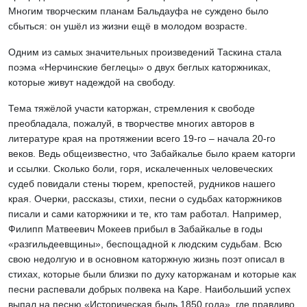
Многим творческим планам Бальдауфа не суждено было
сбыться: он ушёл из жизни ещё в молодом возрасте.
Одним из самых значительных произведений Таскина стала
поэма «Нерчинские беглецы» о двух беглых каторжниках,
которые живут надеждой на свободу.
Тема тяжёлой участи каторжан, стремления к свободе
преобладала, пожалуй, в творчестве многих авторов в
литературе края на протяжении всего 19-го – начала 20-го
веков. Ведь общеизвестно, что Забайкалье было краем каторги
и ссылки. Сколько боли, горя, искалеченных человеческих
судеб повидали стены тюрем, крепостей, рудников нашего
края. Очерки, рассказы, стихи, песни о судьбах каторжников
писали и сами каторжники и те, кто там работал. Например,
Филипп Матвеевич Мокеев прибыл в Забайкалье в годы
«разгильдеевщины», беспощадной к людским судьбам. Всю
свою недолгую и в основном каторжную жизнь поэт описал в
стихах, которые были близки по духу каторжанам и которые как
песни распевали добрых полвека на Каре. Наибольший успех
выпал на песню «Историческая быль 1850 года», где правдиво