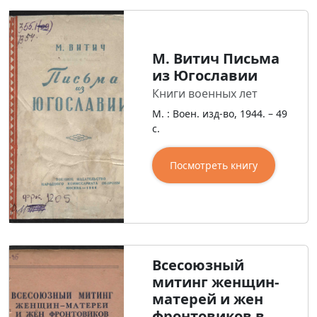
М. Витич Письма
из Югославии
Книги военных лет
М. : Воен. изд-во, 1944. – 49
с.
Посмотреть книгу
Всесоюзный
митинг женщин-
матерей и жен
фронтовиков в