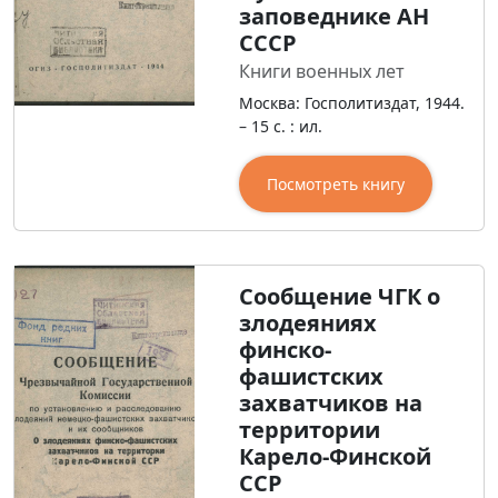
заповеднике АН
СССР
Книги военных лет
Москва: Госполитиздат, 1944.
– 15 с. : ил.
Посмотреть книгу
Сообщение ЧГК о
злодеяниях
финско-
фашистских
захватчиков на
территории
Карело-Финской
ССР