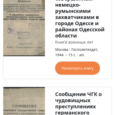
немецко-
румынскими
захватчиками в
городе Одессе и
районах Одесской
области
Книги военных лет
Москва : Госполитиздат,
1944. – 15 с. : ил.
Посмотреть книгу
Сообщение ЧГК о
чудовищных
преступлениях
германского