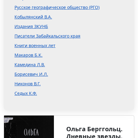
Русское географическое общество (РГО)
Кобылянский В.А.
Издания ЗКУНБ
Писатели Забайкальского края
Книги военных лет
Макаров Б.К.
Камедина Л.В.
Борисевич И.Л.
Никонов В.Г.
Седых К.Ф.
Ольга Берггольц.
Дневные звезды.