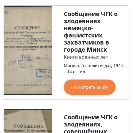
Сообщение ЧГК о
злодеяниях
немецко-
фашистских
захватчиков в
городе Минск
Книги военных лет
Москва: Госполитиздат, 1944.
– 14 с. : ил.
Посмотреть книгу
Сообщение ЧГК о
злодеяниях,
совершённых