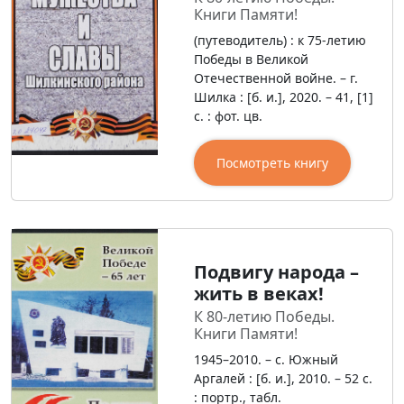
Книги Памяти!
(путеводитель) : к 75-летию
Победы в Великой
Отечественной войне. – г.
Шилка : [б. и.], 2020. – 41, [1]
с. : фот. цв.
Посмотреть книгу
Подвигу народа –
жить в веках!
К 80-летию Победы.
Книги Памяти!
1945–2010. – с. Южный
Аргалей : [б. и.], 2010. – 52 с.
: портр., табл.