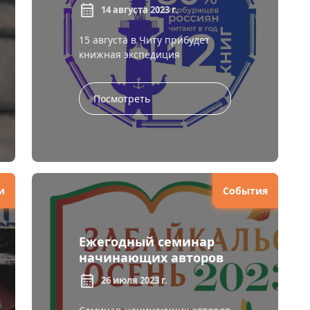
Владивосток: станция
calendar_month
14 августа 2023 г.
Чита
15 августа в Читу прибудет
книжная экспедиция
«Книжный поезд Петербург —
Владивосток», в рамках
фестивального движения
Посмотреть
«Книжны...
и
События
Ежегодный семинар
начинающих авторов
«Подбирая слово к
calendar_month
26 июля 2023 г.
слову...»