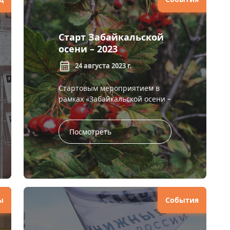
Старт Забайкальской
осени – 2023
calendar_month
24 августа 2023 г.
Стартовым мероприятием в
рамках «Забайкальской осени –
2023» 3 сентября станет
семинар начинающих
авторов «Подбирая слово...
Посмотреть
ы
События