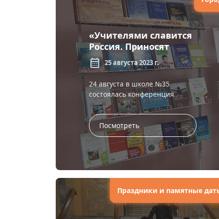
«Учителями славится
Россия. Приносят
славу ей ученики»:
calendar_month
25 августа 2023 г.
выездная выставка
24 августа в школе №35
состоялась конференция
работников образования
Забайкальского края «Развитие
суверенной системы
Посмотреть
образования в условиях нов...
Праздники и памятные дат