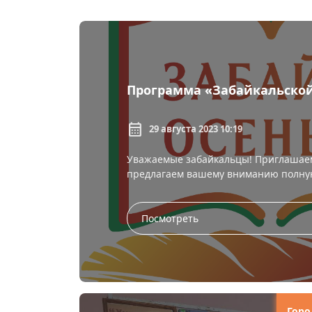
Программа «Забайкальской 
calendar_month
29 августа 2023 10:19
Уважаемые забайкальцы! Приглашаем
предлагаем вашему вниманию полн
МЕРОП...
Посмотреть
Горо