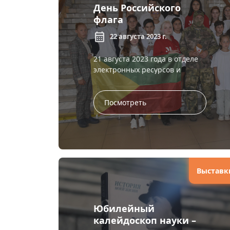
День Российского
флага
calendar_month
22 августа 2023 г.
21 августа 2023 года в отделе
электронных ресурсов и
оцифровки краевой
универсальной научной
библиотеки им. А. С. Пушкина
Посмотреть
прошло патриотическое
меропр...
Выставк
Юбилейный
калейдоскоп науки –