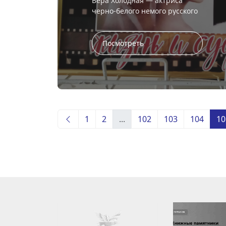
Вера Холодная — актриса
черно-белого немого русского
кино. Карьера Веры
Васильевны была недолгой, но
ей приписывали просто
Посмотреть
ошеломительную славу ...
1
2
...
102
103
104
10