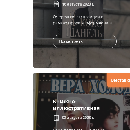
2023: август
calendar_month
16 августа 2023 г.
Очередная экспозиция в
рамках проекта оформлена в
отделе научной и отраслевой
литературы. 19 августа
исполнилось бы 140 лет
Посмотреть
Габриель «Коко&ra...
Выставк
Книжно-
иллюстративная
выставка «Вера
calendar_month
02 августа 2023 г.
Холодная: жизнь и
судьба»