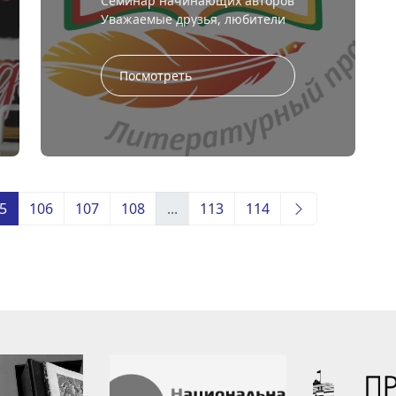
Семинар начинающих авторов
Уважаемые друзья, любители
литературы! Забайкальская
краевая библиотека им. А. С.
Пушкина совместно с
Посмотреть
Забайкальск...
5
106
107
108
...
113
114