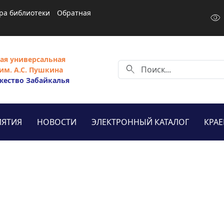
ра библиотеки
Обратная
visibility
ая универсальная
search
им. А.С. Пушкина
жество Забайкалья
ЯТИЯ
НОВОСТИ
ЭЛЕКТРОННЫЙ КАТАЛОГ
КРА