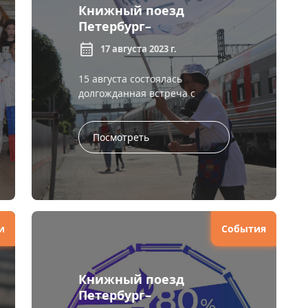
Книжный поезд
Петербург–
Владивосток: станция
calendar_month
17 августа 2023 г.
Чита
15 августа состоялась
долгожданная встреча с
участниками Книжной
экспедиции в рамках
фестивального движения
Посмотреть
«Книжные маяки России».
Ровно ...
и
События
Книжный поезд
Петербург–