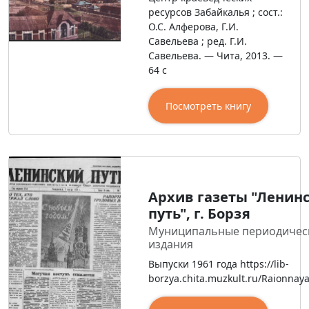
ресурсов Забайкалья ; сост.:
О.С. Алферова, Г.И.
Савельева ; ред. Г.И.
Савельева. — Чита, 2013. —
64 с
Посмотреть книгу
Архив газеты "Ленин
путь", г. Борзя
Муниципальные периодичес
издания
Выпуски 1961 года https://lib-
borzya.chita.muzkult.ru/Raionnay