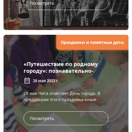
Посмотреть
Праздники и памятные даты
«Путешествие по родному
городу»: познавательно-
развлекательная игра
calendar_month
26 мая 2023 г.
28 мая Чита отмечает День города. В
преддверии этого праздника юные
читинцы – воспитанники детского сада
№ 63 – вместе с сотрудниками отде...
Посмотреть