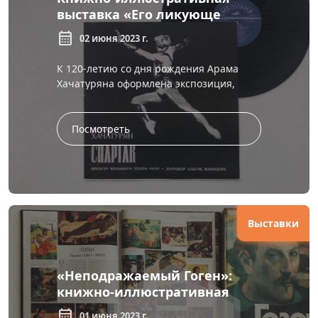
выставка «Его ликующе
праздничный мир»
calendar_month
02 июня 2023 г.
К 120-летию со дня рождения Арама
Хачатуряна оформлена экспозиция,
посвященная прославленному
советскому композитору. Хачатурян
говорил о...
Посмотреть
Выставки
«Неподражаемый Гоген»:
книжно-иллюстративная
выставка
calendar_month
01 июня 2023 г.