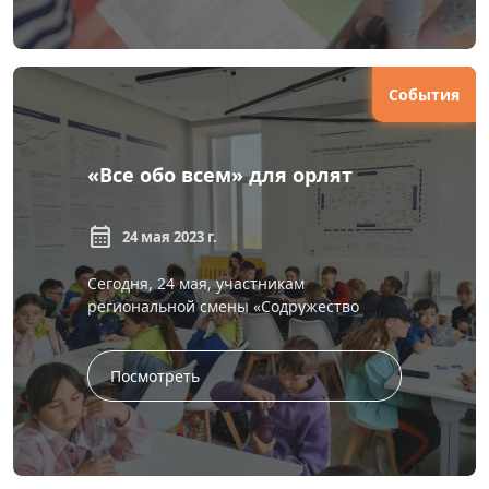
События
«Все обо всем» для орлят
calendar_month
24 мая 2023 г.
Сегодня, 24 мая, участникам
региональной смены «Содружество
Орлят России» пришлось собраться и
подключить все внутренние ресурсы –
э...
Посмотреть