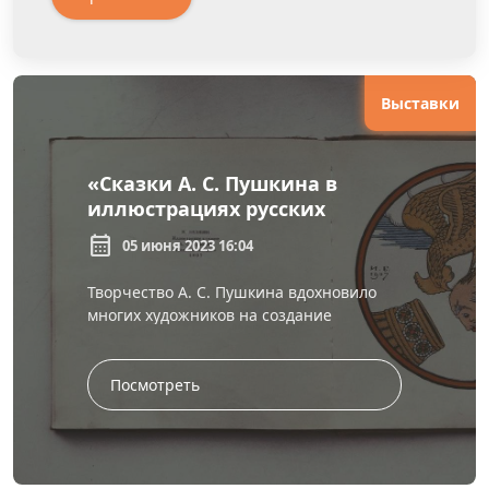
Выставки
«Сказки А. С. Пушкина в
иллюстрациях русских
художников»: книжно-
calendar_month
05 июня 2023 16:04
иллюстративная выставка
Творчество А. С. Пушкина вдохновило
многих художников на создание
прекрасных иллюстраций к его
произведениям, особенно – к сказкам.
«Что з...
Посмотреть