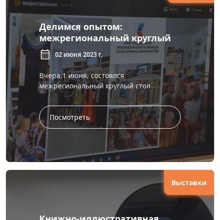
Делимся опытом:
межрегиональный круглый
стол библиотекарей
calendar_month
02 июня 2023 г.
Забайкалья и Кубани
Вчера,1 июня, состоялся
межрегиональный круглый стол
библиотекарей Забайкалья и Кубани.
Организаторами выступили
Забайкальская краевая библиотека и
Посмотреть
Кр...
Выставки
Книжно-иллюстративная