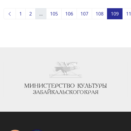
1
2
...
105
106
107
108
109
1