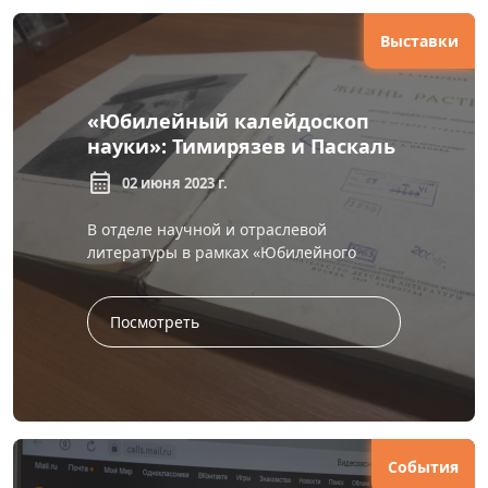
Выставки
«Юбилейный калейдоскоп
науки»: Тимирязев и Паскаль
calendar_month
02 июня 2023 г.
В отделе научной и отраслевой
литературы в рамках «Юбилейного
калейдоскопа науки» открылась
выставка, посвященная 180-летию со д...
Посмотреть
События