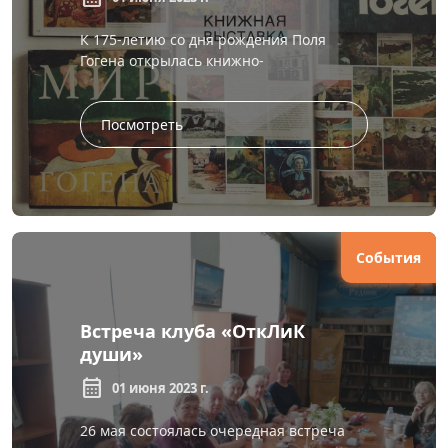
К 175-летию со дня рождения Поля
Гогена открылась книжно-
иллюстративная выставка,
подготовленная сотрудниками сектора
литературы по искусству. На...
Посмотреть
События
Встреча клуба «ОткЛиК
души»
calendar_month
01 июня 2023 г.
26 мая состоялась очередная встреча