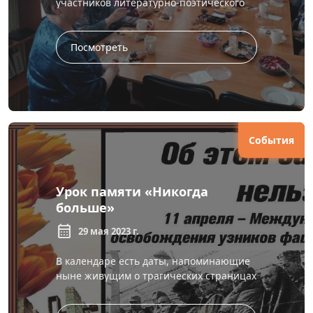
участников литературно-поэтического
клуба «ОткЛиК души». Это было
завершающее заседание клуба перед
ух...
Посмотреть
События
Урок памяти «Никогда
больше»
calendar_month
29 мая 2023 г.
В календаре есть даты, напоминающие
ныне живущим о трагических страницах
истории, которые мы не имеем права
забывать. Одна из таких дат – Междун...