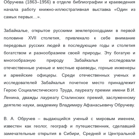
Обручева (1863–1956) в отделе библиографии и краеведения
начала работу книжно-иллюстративная выставка «Один из
самых первых…».
Забайкалье, открытое русскими землепроходцами в первой
половине XVII столетия, привлекало к себе внимание
передовых русских людей в последующие годы и столетия
богатством и разнообразием своей природы. Эту богатую и
многообразную природу Забайкалья исследовали
отечественные ученые и местные краеведы, горные инженеры
и армейские офицеры. Среди отечественных ученых и
исследователей Забайкалья почетное место принадлежит
Герою Социалистического Труда, лауреату премии имени В.И.
Ленина, дважды лауреату Сталинских премий, заслуженному
деятелю науки, академику Владимиру Афанасьевичу Обручеву.
В. А. Обручев – выдающийся ученый с мировым именем,
известен как геолог, географ и путешественник, сделавший
замечательные открытия в Сибири, Средней и Центральной