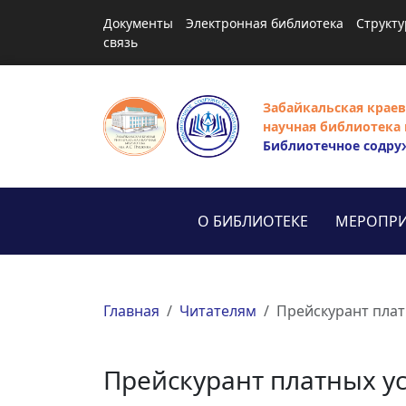
Документы
Электронная библиотека
Структу
связь
Забайкальская краев
научная библиотека 
Библиотечное содру
О БИБЛИОТЕКЕ
МЕРОПРИ
Главная
Читателям
Прейскурант плат
Прейскурант платных ус