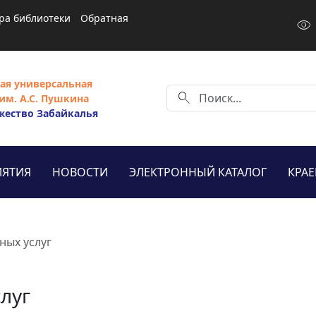
ра библиотеки
Обратная
visibility
ая универсальная
search
им. А.С. Пушкина
жество Забайкалья
ЯТИЯ
НОВОСТИ
ЭЛЕКТРОННЫЙ КАТАЛОГ
КРА
ных услуг
луг