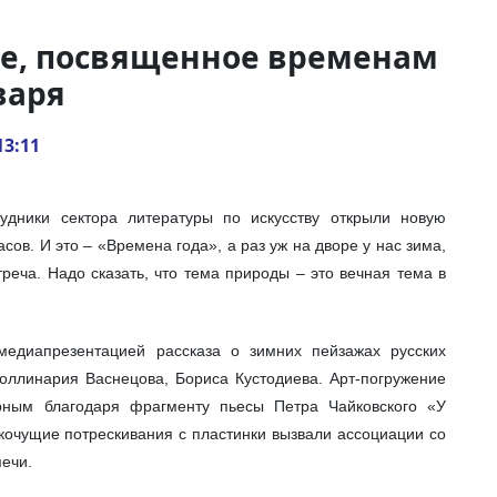
ие, посвященное временам
варя
13:11
рудники сектора литературы по искусству открыли новую
сов. И это – «Времена года», а раз уж на дворе у нас зима,
реча. Надо сказать, что тема природы – это вечная тема в
медиапрезентацией рассказа о зимних пейзажах русских
оллинария Васнецова, Бориса Кустодиева. Арт-погружение
ным благодаря фрагменту пьесы Петра Чайковского «У
кочущие потрескивания с пластинки вызвали ассоциации со
печи.