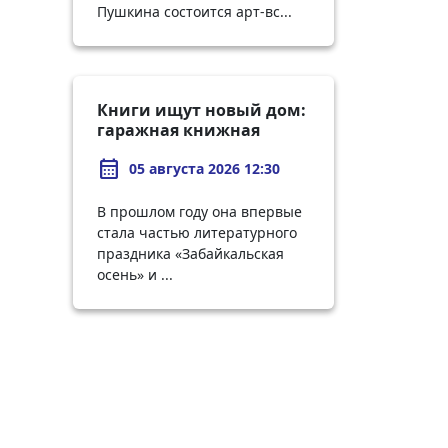
Пушкина состоится арт-вс...
Книги ищут новый дом:
гаражная книжная
распродажа вновь
calendar_month
пройдет на
05 августа 2026 12:30
«Забайкальской осени –
2026»
В прошлом году она впервые
стала частью литературного
праздника «Забайкальская
осень» и ...