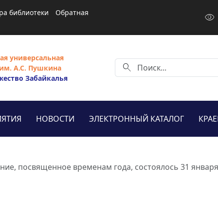
ра библиотеки
Обратная
visibility
ая универсальная
search
им. А.С. Пушкина
жество Забайкалья
ЯТИЯ
НОВОСТИ
ЭЛЕКТРОННЫЙ КАТАЛОГ
КРА
ние, посвященное временам года, состоялось 31 январ