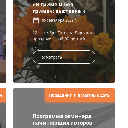
«В гриме и без
грима»: выставка к
юбилею Татьяны
calendar_month
05 сентября 2023 г.
Дорониной
12 сентября Татьяна Доронина
празднует свой 90-летний
юбилей. Татьяна Васильевна
Доронина – актриса, которая
может быть разной – полн...
Посмотреть
и
Праздники и памятные даты
Программа семинара
начинающих авторов