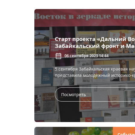
Старт проекта «Дальний Во
Забайкальский фронт и Ма
1945-го»
calendar_month
06 сентября 2023 14:44
5 сентября Забайкальская краевая на
представила молодёжный историко-кр
Посмотреть
Событи