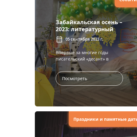
Забайкальская осень –
2023: литературный
десант
calendar_month
05 сентября 2023 г.
Впервые за многие годы
писательский «десант» в
рамках 58-го ежегодного
литературного праздника
«Забайкальская осень» посетил
Посмотреть
Т...
Праздники и памятные дат