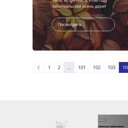
Чита, встречай! В этом году
Забайкальская осень дарит
возможность встретиться с
Еленой Нестериной (Москва),
Амарсаной Улзытуевым (Улан-
Посмотреть
Удэ), Романом Р...
1
2
...
101
102
103
10