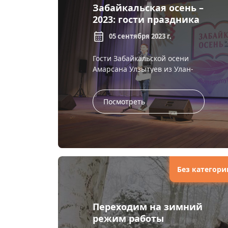
Забайкальская осень –
2023: гости праздника
оценили радушный
calendar_month
05 сентября 2023 г.
прием
Гости Забайкальской осени
Амарсана Улзытуев из Улан-
Удэ, Валентина Кобзарь из
Благовещенска, Роман
Романов из Хабаровска, Елена
Посмотреть
Нестерина из Москвы от...
Без категори
Переходим на зимний
режим работы