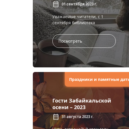
calendar_month
01 сентября 2023 г.
Уважаемые читатели, с 1
сентября библиотека
переходит на зимний режим
работы. ПОНЕДЕЛЬНИК–
ПЯТНИЦА 10:00 – 19:00
Посмотреть
СУББОТА 10:00 &ndash...
Праздники и памятные дат
Гости Забайкальской
осени – 2023
calendar_month
31 августа 2023 г.