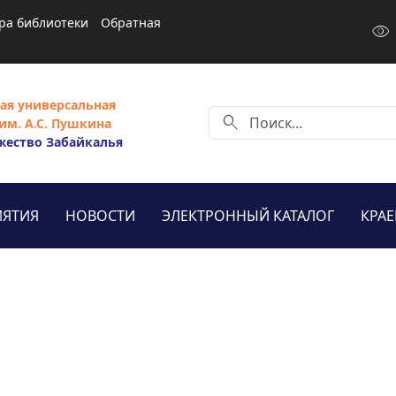
ра библиотеки
Обратная
visibility
ая универсальная
search
им. А.С. Пушкина
жество Забайкалья
ЯТИЯ
НОВОСТИ
ЭЛЕКТРОННЫЙ КАТАЛОГ
КРА