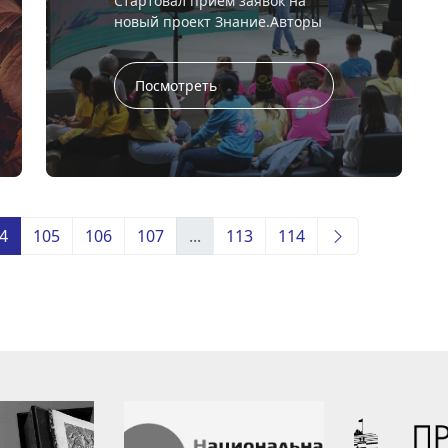
Стартовал приём заявок на
новый проект Знание.Авторы
— присоединяйтесь к
конкурсу! Увлекаетесь музыкой
или литературой? Хватит
Посмотреть
писать в стол:...
4
105
106
107
...
113
114