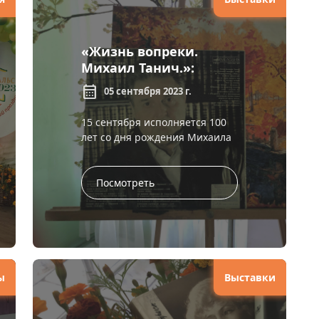
«Жизнь вопреки.
Михаил Танич.»:
выставка к 100-летию
calendar_month
05 сентября 2023 г.
поэта
15 сентября исполняется 100
лет со дня рождения Михаила
Танича. К этой дате
сотрудники сектора
литературы по искусству
Посмотреть
подготовили и оформили
книжно-и...
ы
Выставки