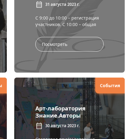
«Подбирая слово к
calendar_month
31 августа 2023 г.
слову»
С 9:00 до 10:00 – регистрация
участников. С 10:00 – общая
встреча, разговор с
известными писателями и др.
В 11:00 – кофе-пауза (да...
Посмотреть
ы
События
Арт-лаборатория
Знание.Авторы
calendar_month
30 августа 2023 г.