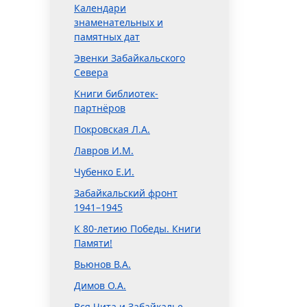
Календари
знаменательных и
памятных дат
Эвенки Забайкальского
Севера
Книги библиотек-
партнёров
Покровская Л.А.
Лавров И.М.
Чубенко Е.И.
Забайкальский фронт
1941–1945
К 80-летию Победы. Книги
Памяти!
Вьюнов В.А.
Димов О.А.
Вся Чита и Забайкалье