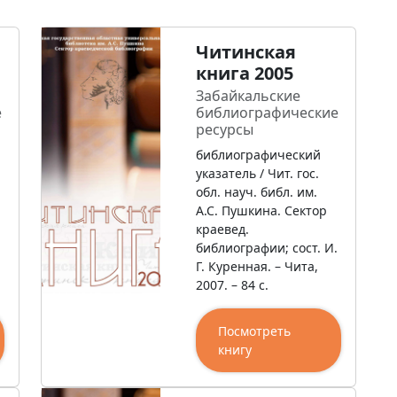
Читинская
книга 2005
Забайкальские
е
библиографические
ресурсы
библиографический
указатель / Чит. гос.
обл. науч. библ. им.
А.С. Пушкина. Сектор
краевед.
.
библиографии; сост. И.
Г. Куренная. – Чита,
2007. – 84 с.
Посмотреть
книгу