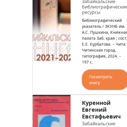
Забайкальские
библиографически
ресурсы
библиографический
указатель / ЗКУНБ им.
А.С. Пушкина, Книжна
палата Заб. края ; сост
Е.Е. Курбатова. – Чита:
Читинская город.
типография, 2024. –
197 с.
Посмотреть
книгу
Куренной
Евгений
Евстафьевич
Забайкальские