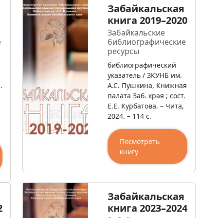
Забайкальская
книга 2019–2020
Забайкальские
е
библиографические
ресурсы
библиографический
.
указатель / ЗКУНБ им.
.
А.С. Пушкина, Книжная
палата Заб. края ; сост.
Е.Е. Курбатова. – Чита,
2024. – 114 с.
Посмотреть
книгу
Забайкальская
2
книга 2023–2024