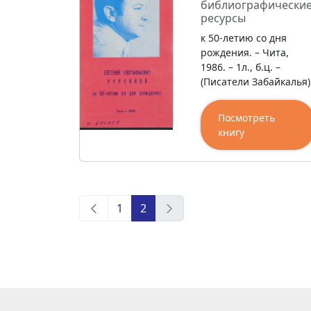
библиографически
ресурсы
к 50-летию со дня
рождения. – Чита,
1986. – 1л., б.ц. –
(Писатели Забайкалья)
Посмотреть
книгу
1
2