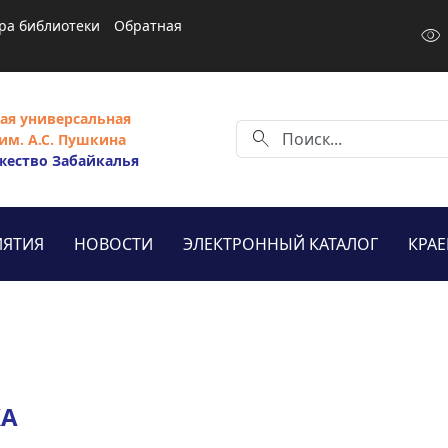
ра библиотеки
Обратная
visibility
ая универсальная
search
им. А.С. Пушкина
жество Забайкалья
ЯТИЯ
НОВОСТИ
ЭЛЕКТРОННЫЙ КАТАЛОГ
КРА
КА