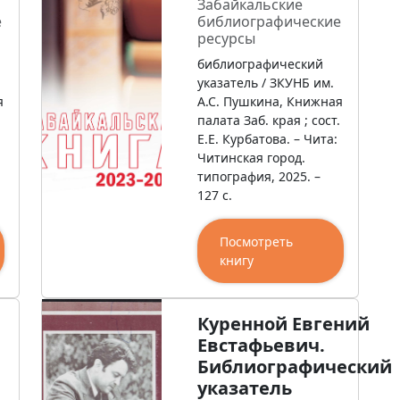
Забайкальские
е
библиографические
ресурсы
библиографический
указатель / ЗКУНБ им.
я
А.С. Пушкина, Книжная
.
палата Заб. края ; сост.
Е.Е. Курбатова. – Чита:
Читинская город.
типография, 2025. –
127 с.
Посмотреть
книгу
Куренной Евгений
Евстафьевич.
Библиографический
указатель