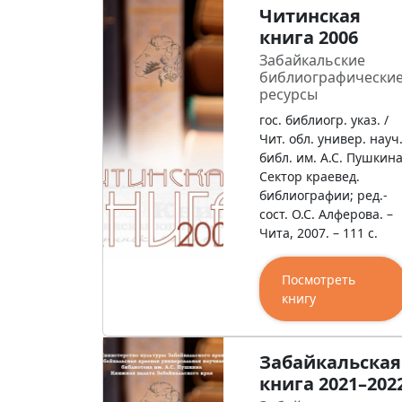
Читинская
книга 2006
Забайкальские
библиографически
ресурсы
гос. библиогр. указ. /
Чит. обл. универ. науч
библ. им. А.С. Пушкина
Сектор краевед.
библиографии; ред.-
сост. О.С. Алферова. –
Чита, 2007. – 111 с.
Посмотреть
книгу
Забайкальская
книга 2021–202